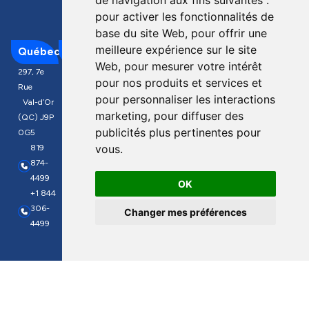
de navigation aux fins suivantes :
pour activer les fonctionnalités de
base du site Web
,
pour offrir une
Plan du
meilleure expérience sur le site
Québec
Longueuil
Ontario
Colombie
Mexique
Britannique
site
Web
,
pour mesurer votre intérêt
297, 7e
1111, rue
1040
Av. de las
pour nos produits et services et
19358
Rue
St-Charles
Lorne St
Industrias
Entreprise
pour personnaliser les interactions
96th Ave.,
Val-d’Or
O
#5
5300
Accueil
Unit #300
marketing
,
pour diffuser des
(QC) J9P
Local
Sudbury
Nombre de
Surrey
publicités plus pertinentes pour
0G5
#408
(ON) P3C
Dios,
Produits
(BC) V4N
vous
.
819
Longueuil
4R9
31150
Carrières
4C1
874-
(QC) J4K
705
Chihuahua,
604
Nouvelles
4499
5G4
665-
Chih.,
OK
834-
+1 844
819-
6362
Mexico
FAQ
5400
306-
874-
+1 844
+52
Changer mes préférences
+1 844
Nous
4499
4499
306-
614 417
306-
joindre
+1 844
4499
6868
4499
306-
+1 844
Politique de
4499
306-
confidentialité
4499
info@hydrotechmining.com