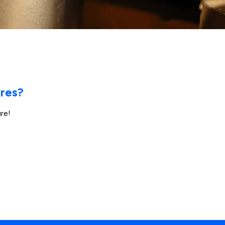
ères?
re!