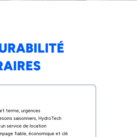
DURABILITÉ
RAIRES
urt terme, urgences
soins saisonniers, HydroTech
n service de location
page fiable, économique et clé