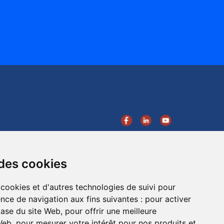
 des cookies
 cookies et d'autres technologies de suivi pour
Plan du site
nce de navigation aux fins suivantes :
pour activer
base du site Web
,
pour offrir une meilleure
as 5300
Entreprise
 Web
,
pour mesurer votre intérêt pour nos produits et