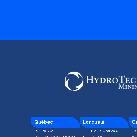
Québec
Longueuil
On
297, 7e Rue
1111, rue St-Charles O
10