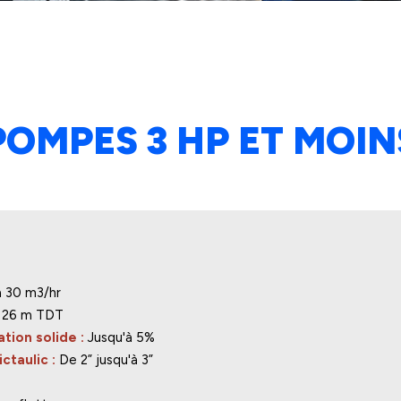
POMPES 3 HP ET MOIN
à 30 m3/hr
à 26 m TDT
tion solide :
Jusqu'à 5%
ctaulic :
De 2” jusqu'à 3”