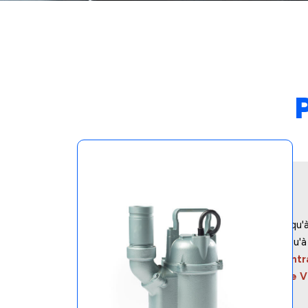
Capacité maximale :
Jusqu'
Pression maximale :
Jusqu'
Conçue pour une concentra
Connexions de décharge Vi
Puissance :
0.5 HP à 3 HP