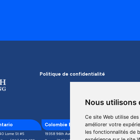
Politique de confidentialité
Nous utilisons
Ce site Web utilise des
améliorer votre expérie
tario
Colombie Britannique
Mexique
les fonctionnalités de 
40 Lorne St #5
19358 96th Ave., Unit #300
Av. de las Industri
expérience sur le site